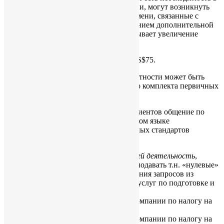
дополнительной переписке и уточнении, могут возникнуть
дополнительные затраты рабочего времени, связанные с
взаимодействием с клиентом и получением дополнительной
информации и документации, что вызывает увеличение
стоимости бухгалтерских услуг.
Стоимость часа работы бухгалтера – US$75.
Стоимость аудита управленческой отчётности может быть
оценена после предоставления полного комплекта первичных
документов и готовой отчётности.
Для удобства наших русскоязычных клиентов общение по
вопросам бухгалтерии ведется на русском языке
специалистами в области международных стандартов
финансовой отчетности и HK GAAP.
Для гонконгской компании,
не начавшей деятельность
,
возникает необходимость заполнять и подавать т.н. «нулевые»
налоговые декларации, по мере получения запросов из
Налогового Департамента. Стоимость услуг по подготовке и
подаче деклараций:
• подача нулевого налогового отчета компании по налогу на
прибыль — US$490;
• подача нулевого налогового отчета компании по налогу на