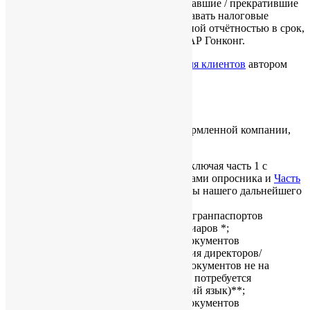
как ведущие деятельность, так и не начавшие / прекратившие
деятельность, обязаны заполнять и подавать налоговые
декларации с приложенной аудированной отчётностью в срок,
установленный Налоговой службой САР Гонконг.
Опубликовано
06/12/2013
в рубрике
Для клиентов
автором
Ekaterina Novomlinskaya
.
Документы DDKYC
Для передачи готовых документов оформленной компании,
нам необходимо получить от Вас:
оригинал подписанной заявки, включая часть 1 с
информацией из заполненного Вами опросника и
Часть
2
, содержащую основные моменты нашего дальнейшего
сотрудничества;
оригиналы / заверенные копии загранпаспортов
директоров/акционеров/бенефициаров *;
оригиналы / заверенные копии документов
подтверждения адреса проживания директоров/
акционеров/бенефициаров (для документов не на
английском или китайском языке потребуется
заверенный перевод на английский язык)**;
оригиналы / заверенные копии документов