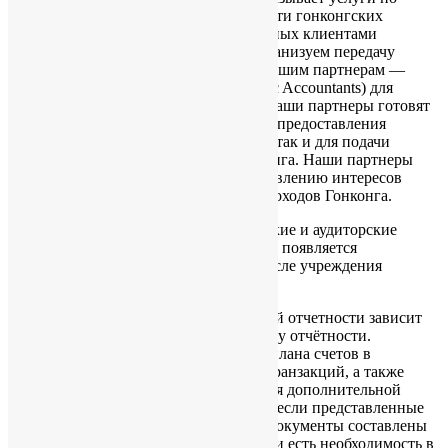
составлению управленческой отчетности гонконгских
компаний на основании предоставленных клиентами
первичных документов. Мы также организуем передачу
готовой управленческой отчетности нашим партнерам —
гонконгским аудиторам (Certified Public Accountants) для
прохождения аудиторских проверок. Наши партнеры готовят
отчет аудиторов, необходимый как для предоставления
внутренним пользователям компании, так и для подачи
отчетности в налоговые органы Гонконга. Наши партнеры
также могут оказать услуги по представлению интересов
компании в Управлении внутренних доходов Гонконга.
Необходимость оплачивать бухгалтерские и аудиторские
услуги у новых гонконгских компаний появляется
приблизительно через полтора года после учреждения
компании.
Стоимость составления управленческой отчетности зависит
от времени, затраченного на подготовку отчётности.
Учитывается время на формирование плана счетов в
бухгалтерской программе, обработку транзакций, а также
время на общение по поводу получения дополнительной
информации и документации. То есть, если представленные
клиентами бухгалтерские первичные документы составлены
неправильно, не полны или не точны, и есть необходимость в