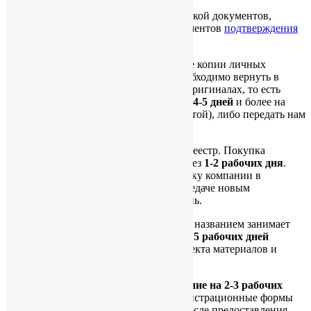
Параллельно с подписанием и пересылкой документов,
можно также согласовать список документов
подтверждения
бизнес-опыта
.
Подписанные документы и заверенные копии личных
документов (
DDKYC документов
) необходимо вернуть в
Гонконг для дальнейшей обработки в оригиналах, то есть
выслать в Гонконг курьерской почтой (
4-5 дней
и более на
пересылку документов курьерской почтой), либо передать нам
в нашем офисе лично.
Полученные оригиналы мы подаём в Реестр. Покупка
готовой компании будет завершена через
1-2 рабочих дня
.
При подписании документов на покупку компании в
Гонконге, компания будет готова к передаче новым
владельцам на следующий рабочий день.
Регистрация новой компании с Вашим названием занимает
около
4-5 рабочих дней
, плюс порядка
5 рабочих дней
занимает изготовление полного комплекта материалов и
печатей компании.
В данной процедуре возможно
ускорение на 2-3 рабочих
дня
. Если Вы хотите подписывать регистрационные формы
не через 3 дня, а на следующий день после предоставления