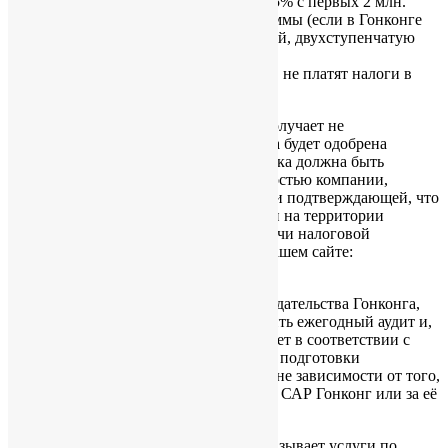
налога по двухступенчатой ставке: 8,25% с первых 2 млн.
HKD прибыли и 16,5% с остальной суммы (если в Гонконге
имеется группа из нескольких компаний, двухступенчатую
ставку может применять только одна).
Компании, получившие освобождение, не платят налоги в
Гонконге.
Освобождение от налогов компания получает не
автоматически, а после того, как заявка будет одобрена
Налоговой службой САР Гонконг. Заявка должна быть
подкреплена проаудированной отчётностью компании,
показывающей все операции по счёту и подтверждающей, что
компания не имеет источника прибыли на территории
Гонконга. Подробнее о процедуре подачи налоговой
отчётности Вы можете прочитать на нашем сайте:
http://chinawindow.ru/hongkong/tax/
.
В соответствии с требованиями законодательства Гонконга,
гонконгская компания обязана проходить ежегодный аудит и,
следовательно, вести бухгалтерский учет в соответствии с
гонконгскими принципами и нормами подготовки
финансовой отчетности (HK GAAP), вне зависимости от того,
ведётся ли деятельность на территории САР Гонконг или за её
пределами.
CHINA WINDOW Consulting Group оказывает услуги по