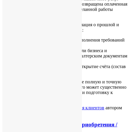
клиенту. В этом случае клиенту будет возвращена оплаченная
сумма за вычетом стоимости уже проделанной работы
(оформление документов).
Обращаем Ваше внимание, что информация о прошлой и
планируемой деятельности необходима:
для нашей компании, в целях выполнения требований
политики DD&KYC;
для бухгалтеров для оценки модели бизнеса и
подробной консультации по бухгалтерским документам
и налоговому статусу компании;
для банка при оценке заявки на открытие счёта (состав
документов зависит от банка).
Пожалуйста, сообщите как можно более полную и точную
информацию о Вашем бизнес-опыте, это может существенно
облегчить дальнейшее сотрдуничество и подготовку к
интервью в банке.
Опубликовано
08/11/2013
в рубрике
Для клиентов
автором
Ekaterina Novomlinskaya
.
Документы необходимые для приобретения /
регистрации компании