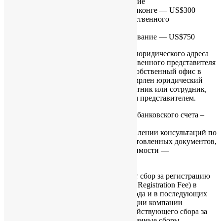
Ежегодная плата за предоставление
зарегистрированного офиса в Гонконге — US$300
Ежегодная плата за услуги ответственного
представителя – US$150
Ежегодное секретарское обслуживание — US$750
Компания может не заказывать услуги юридического адреса
(зарегистрированного офиса) и ответственного представителя
в Гонконге, если у компании имеется собственный офис в
Гонконге, на который может быть офомрлен юридический
адрес и проживающий в Гонконге участник или сотрудник,
который будет назначен ответственным представителем.
Стоимость консультации по открытию банковского счета –
дополнительно US$900.
Данная услуга заключается в предоставлении консультаций по
документам для банка, проверке подготовленных документов,
организации интервью, и при необходимости —
сопровождении на интервью.
С 1 апреля 2023 г. в Гонконге действует сбор за регистрацию
за регистрацию деятельности (Business Registration Fee) в
размере US$277. Начиная со второго года и в последующих
годах, расходы на продление регистрации компании
составляют
US$1978
в год (с учётом действующего сбора за
регистрацию деятельности; государственные сборы