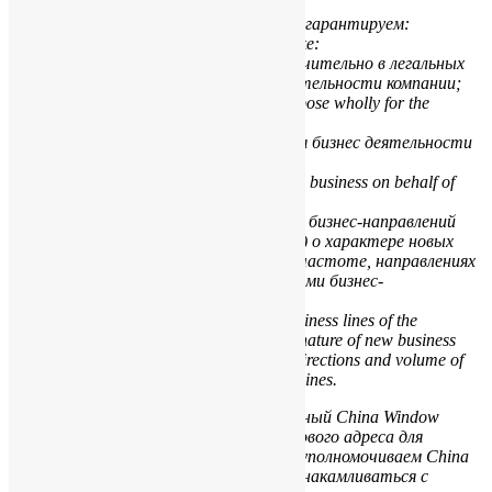
Открыв банковский счет компании мы гарантируем:
If the bank account is opened, we undertake:
i) использовать банковский счет исключительно в легальных
целях и в соответствии со сферой деятельности компании;
to use the bank account for legitimate purpose wholly for the
business of the company;
ii) не использовать банковский счет для бизнес деятельности
от лица третьих лиц;
not to use the bank account for transacting business on behalf of
any third party;
iii) при необходимости развития новых бизнес-направлений
компании проинформировать Банк(и) а) о характере новых
бизнес-направлений, б) о планируемых частоте, направлениях
и объемах платежей, связанных с новыми бизнес-
направлениями.
if there is a perspective to develop new business lines of the
company to inform the Bank a) about the nature of new business
directions; b) about estimated frequency, directions and volume of
bank transactions related to new business lines.
Мы согласны использовать предложенный China Window
Services Limited адрес в качестве почтового адреса для
получения корреспонденции из Банка и уполномочиваем China
Window Services Limited вскрывать и ознакамливаться с