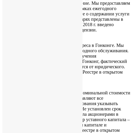
Обязательное законодательное требование. Мы предоставляем
услуги корпоративного Секретаря в рамках ежегодного
обслуживания ГК компаний. Подробнее о содержании услуги
см. на нашем сайте. Сведения о секретарях представлены в
Реестре в открытом доступе. С 1 марта 2018 г. введено
требование о наличии у секретарей лицензии.
Юридический адрес.
Обязательно наличие юридического адреса в Гонконге. Мы
предоставляем юр. адрес в рамках ежегодного обслуживания.
Юр. адрес используется только для получения
корреспонденции из гос. органов САР Гонконг, фактический
адрес ведения бизнеса обычно отличается от юридического.
Сведения о юр. адресе представлены в Реестре в открытом
доступе.
Уставной капитал.
С 3 марта 2014 г. упразднено понятие номинальной стоимости
акций, сумму уставного капитала составляют все
выпущенные акции, при этом нет требования указывать
максимум количества акций в Уставе. Не установлен срок
перечисления суммы уставного капитала акционерами в
пользу компании. Минимальный размер уставного капитала –
HK$1. Сведения о зарегистрированном капитале и
выпущенных акциях представлены в Реестре в открытом