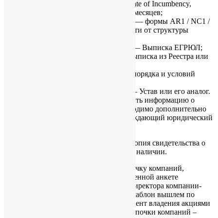
и акционеров плюс Certificate of Incumbency,
выпущенный в пределах 3 месяцев;
для гонконгских компаний — формы AR1 / NC1 /
D2A и прочие, в зависимости от структуры
компании;
для Российских компаний — Выписка ЕГРЮЛ;
для прочих компаний — Выписка из Реестра или
её аналог.
подтверждение установленного порядка и условий
функционирования предприятия:
для всех видов компаний — Устав или его аналог.
документы выше должны включать информацию о
юридическом адресе, либо необходимо дополнительно
предоставить документ, подтверждающий юридический
адрес.
Дополнительно может потребоваться копия свидетельства о
регистрации в налоговом органе – при наличии.
Если Вы планируете выстраивать цепочку компаний,
дополнительно к документам и заполненной анкете
необходимо заполнить и подписать у директора компании-
учредителя организационную схему (шаблон вышлем по
Вашему запросу), показывающую процент владения акциями
в цепочке и конечного бенефициара цепочки компаний –