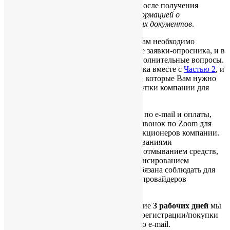
приступить к работе по заявке только после получения
опросника с заполненной основной информацией о
планируемом бизнесе и сканкопий личных документов
.
Пожалуйста, обратите внимание, что нам необходимо
получить полную информацию в файле заявки-опросника, и в
процессе работы могут возникнуть дополнительные вопросы.
Из опросника будет сформирована заявка вместе с
Частью 2
, и
эта заявка входит в список документов, которые Вам нужно
будет подписать для регистрации / покупки компании для
дальнейшей отправки в наш офис.
После получения необходимых файлов по e-mail и оплаты,
нам необходимо будет провести видео-звонок по Zoom для
верификации личности директоров и акционеров компании.
Данная процедура продиктована требованиями
вышеуказанного Ордонанса о борьбе с отмыванием средств,
полученных незаконным путём и финансированием
терроризма, который наша компания обязана соблюдать для
выполнения условий лицензирования провайдеров
корпоративных услуг в Гонконге.
После проведения видеозвонка в течение
3 рабочих дней
мы
готовим документы, необходимые для регистрации/покупки
компании и высылаем их на подпись по e-mail.