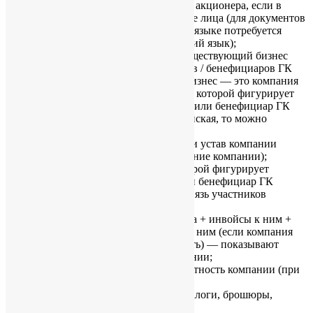
корпоративного директора и/или акционера, если в
схеме присутствуют юридические лица (для документов
не на английском или китайском языке потребуется
заверенный перевод на английский язык);
документы, подтверждающие существующий бизнес
будущих директоров / акционеров / бенефициаров ГК
компании ***. Существующий бизнес — это компания
(например, российская) в составе которой фигурирует
будущий директор или акционер или бенефициар ГК
компании. Если компания российская, то можно
показать следующие документы:
сертификат о регистрации и устав компании
(подтверждают существование компании);
выписку из ЕГРЮЛ, в которой фигурирует
директор или акционер или бенефициар ГК
компании (подтверждает связь участников
компании с бизнесом);
2-3 выполненных контракта + инвойсы к ним +
транспортные документы к ним (если компания
ведет торговую деятельность) — показывают
бизнес-деятельность компании;
последняя финансовая отчетность компании (при
наличии);
рекламные материалы (каталоги, брошюры,
визитки).