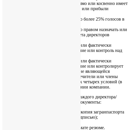
акционерного капитала, лицо прямо или косвенно имеет
право на более чем 25% капитала или прибыли
компании;
Лицо владеет прямо или косвенно более 25% голосов в
компании;
Лицо владеет прямо или косвенно правом назначать или
удалять большинство членов совета директоров
компании;
Лицо имеет право осуществлять или фактически
осуществляет значительное влияние или контроль над
компанией;
Лицо имеет право осуществлять или фактически
осуществляет значительное влияние или контролирует
деятельность траста или фирмы, не являющейся
юридическим лицом, но чьи попечители или члены
удовлетворяют любому из первых четырех условий (в
данном своём качестве) в отношении компании.
Таким образом, для начала работы от каждого директора/
акционера/бенефициара потребуются документы:
подтверждение личности — сканкопия загранпаспорта
(разворот(ы) с именем, фото и подписью);
подтверждение адреса;
описание прошлого опыта в формате резюме.