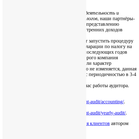
заработную плату — US$200.
Для гонконгской компании,
начавшей деятельность и
претендующей на освобождение от налогов
, наши партнёры-
аудиторы могут предложить услуги по представлению
интересов компании в Управлении внутренних доходов
(Налоговом управлении Гонконга).
Управление внутренних доходов может запустить процедуру
проверки первый раз после подачи декларации по налогу на
прибыль за первый год или в один из последующих годов
деятельности компании, в течение которого компания
получила прибыль. В последующем, если характер
деятельности компании принципиально не изменяется, данная
процедура повторяется не ежегодно, а с периодичностью в 3-4
года.
Стоимость услуг: US$200-350 за один час работы аудитора.
Более подробно о бухгалтерии
http://chinawindow.ru/hongkong/accountant-audit/accounting/
.
Более подробно об аудите
http://chinawindow.ru/hongkong/accountant-audit/yearly-audit/
.
Опубликовано
06/11/2013
в рубрике
Для клиентов
автором
Ekaterina Novomlinskaya
.