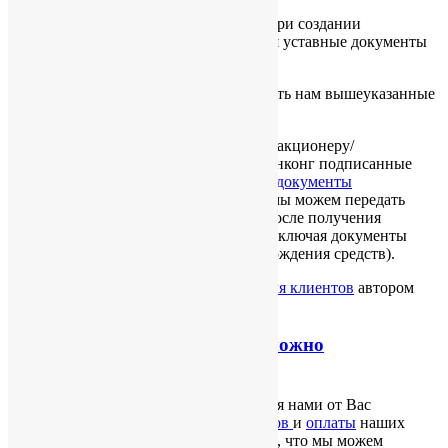
физическое лицо.
Пожалуйста, обратите внимание, что при создании
многоуровневой цепочки, потребуются уставные документы
каждой участвующей компании.
Для начала работы достаточно отправить нам вышеуказанные
документы по e-mail.
Для завершения процедуры директору/акционеру/
бенефициару необходимо выслать в Гонконг подписанные
активационные документы и
DDKYC документы
(пожалуйста, обратите внимание, что мы можем передать
компанию новым владельцам только после получения
полного пакета DDKYC документов, включая документы
подтверждения бизнес-опыта / происхождения средств).
Опубликовано
06/11/2013
в рубрике
Для клиентов
автором
Ekaterina Novomlinskaya
.
Сроки, в которые компанию можно
активировать и использовать
Работа начинается с момента получения нами от Вас
необходимых для активации
документов
и
оплаты
наших
услуг. Пожалуйста, обратите внимание, что мы можем