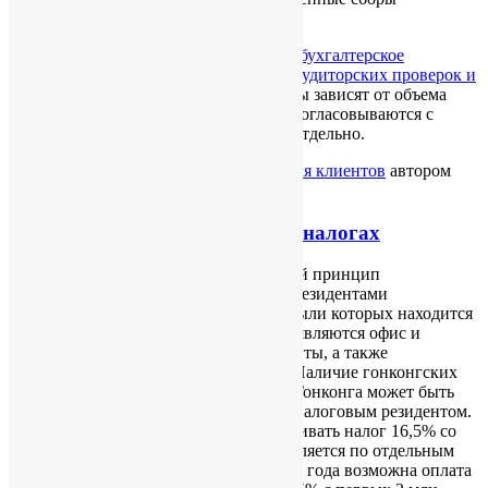
периодически меняются).
В эти цифры не включены расходы на
бухгалтерское
обслуживание компании, проведение аудиторских проверок и
налоговое сопровождение
. Эти расходы зависят от объема
операций, проводимых компанией, и согласовываются с
бухгалтерской и аудиторской фирмой отдельно.
Опубликовано
06/11/2013
в рубрике
Для клиентов
автором
Ekaterina Novomlinskaya
.
Кратко о бухгалтерии, аудите, налогах
В Гонконге действует территориальный принцип
налогообложения, то есть налоговым резидентами
признаются компании, источник прибыли которых находится
в САР Гонконг. Источником прибыли являются офис и
сотрудники, склады, товары, контрагенты, а также
управляющий компанией (директор). Наличие гонконгских
контрагентов и склада на территории Гонконга может быть
основанием для признания компании налоговым резидентом.
Налоговые резиденты обязаны выплачивать налог 16,5% со
всей прибыли, налоговая база не разделяется по отдельным
сделкам. Начиная с 2018/19 налогового года возможна оплата