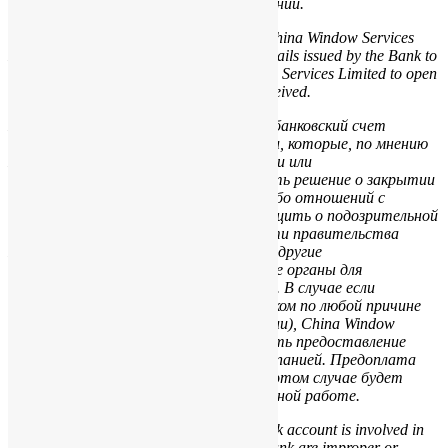
полученной корреспонденцию по получении.
We agree to use the address provided by China Window Services
Limited as mailing address for receiving mails issued by the Bank to
the company and authorize China Window Services Limited to open
and review the contents of the mails so received.
Мы уведомлены о том, что если через банковский счет
компании будут проходить транзакции, которые, по мнению
Банка, будут являться не надлежащими или
подозрительными, Банк может принять решение о закрытии
счета компании, прекращении каких-либо отношений с
компанией и, при необходимости, сообщить о подозрительной
транзакции в Комитет по безопасности правительства
Гонконга, международную полицию и в другие
соответствующие правительственные органы для
проведения дальнейшего расследования. В случае если
банковский счет компании закрыт Банком по любой причине
(за исключением запроса самой компании), China Window
Services Limited имеет право прекратить предоставление
сервисов и какие либо отношения с компанией. Предоплата
ежегодного обслуживания компании в этом случае будет
возвращена пропорционально выполненной работе.
We acknowledge that if the company’s bank account is involved in
transactions which in the opinion of the Bank are improper or