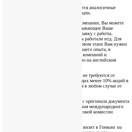
Для других юрисдикций предоставляются аналогичные
документы, соответствующие юрисдикции.
Если у Вас в прошлом не было своей компании, Вы можете
предоставить другие документы, показывающие Ваше
деятельность в прошлом: например, справку с работы,
информацию о компании, в которой Вы работали итд. Для
определения списка документов, на первом этапе Вам нужно
будет выслать в наш адрес описание Вашего опыта, в
хронологическом порядке, с указанием компаний и
должностей (формат резюме, желательно на английском
языке).
Заверенные копии документов (2) и (3) не требуются от
миноритарных бенефициаров, владеющих менее 10% акций в
общей структуре. Сканкопии требуются в любом случае от
всех участников.
* Заверенный в качестве верной копии с оригинала документа
нотариусом, аудитором CPA, сотрудником международного
банка, посольства, консульства или высокой комиссии
юрисдикции выдачи документа.
** Если держатель паспорта планирует визит в Гонконг на