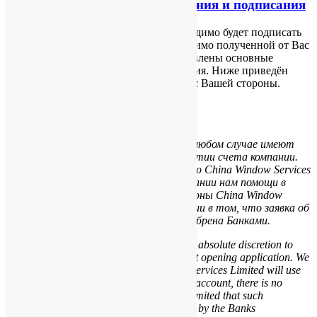
Часть 2 заявки, для ознакомления и подписания
Для оформления компании Вам необходимо будет подписать
заявку на регистрацию, в которую помимо полученной от Вас
информации из опросника, будут добавлены основные
положения дальнейшего взаимодействия. Ниже приведён
текст для ознакомления и подписания с Вашей стороны.
БАНКОВСКИЙ СЧЕТ
BANK ACCOUNT
Мы полностью осознаем, что Банки в любом случае имеют
право открыть или отказать в открытии счета компании.
Мы осознаем что, несмотря на то, что China Window Services
Limited примет разумные усилия в оказании нам помощи в
открытии банковского счета, со стороны China Window
Services Limited нет какой-либо гарантии в том, что заявка об
открытии счета будет принята и одобрена Банками.
We are fully aware that the Banks have the absolute discretion to
approve/disapprove the company’s account opening application. We
acknowledge that though China Window Services Limited will use
reasonable effort to assist us to open bank account, there is no
guarantee from China Window Services Limited that such
application will be accepted and approved by the Banks