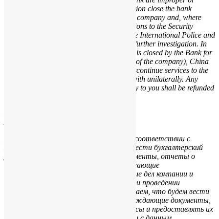
suspicious, the Bank may at its own discretion close the bank
account, terminate its relationship with the company and, where
appropriate, report the suspicious transactions to the Security
Bureau of the Hong Kong Government, the International Police and
other relevant Government authorities for further investigation. In
the event that the company’s bank account is closed by the Bank for
whatever reason (other than at the request of the company), China
Window Services Limited are entitled to discontinue services to the
company and terminate relationship forthwith unilaterally. Any
annual fee paid in advance by the company to you shall be refunded
on a pro-rata basis
БУХГАЛТЕРСКАЯ ОТЧЕТНОСТЬ
ACCOUNTS
Мы знаем, что гонконгская компания в соответствии с
законодательством Гонконга должна вести бухгалтерский
учет, хранить подтверждающие документы, отчеты о
прибылях и убытках и балансы, отражающие
действительное фактическое состояние дел компании и
позволяющие объяснить транзакции при проведении
аудиторской проверки. Мы подтверждаем, что будем вести
бухгалтерские книги, хранить подтверждающие документы,
отчеты о прибылях и убытках и балансы и предоставлять их
для проведения аудита в соответствии с данным