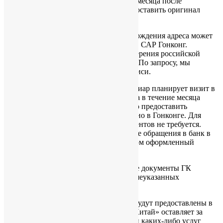
открытие банковского счета в течение месяца после
оформления компании, то можно предоставить оригинал
паспорта непосредственно в Гонконге.
*** Для граждан РФ, документ подтверждения адреса может
быть оформлен в Консульстве России в САР Гонконг.
Консульство предоставляет услуги заверения российской
прописки по предварительной записи. По запросу, мы
вышлем контакты Консульства для записи.
**** Если директор/акционер/бенефициар планирует визит в
Гонконг на открытие банковского счета в течение месяца
после оформления компании, то можно предоставить
оригиналы документов непосредственно в Гонконге. Для
регистрации компании перевод документов не требуется.
Обращаем Ваше внимание, что в случае обращения в банк в
Гонконге, потребуется должным образом оформленный
перевод.
Мы сможем передать регистрационные документы ГК
компании только после получения вышеуказанных
документов.
В случае если DDKYC документы не будут предоставлены в
надлежащем виде, компания «Окно в Китай» оставляет за
собой право отказать в предоставлении каких-либо услуг