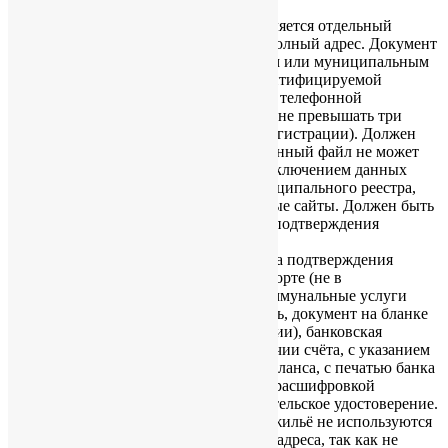
Документом подтверждения адреса является отдельный
документ, содержащий полное имя и полный адрес. Документ
может быть выпущен государственным или муниципальным
учреждением, банком, какой-либо идентифицируемой
независимой организацией (например, телефонной
компанией), давность выпуска должна не превышать три
месяца (кроме данных о постоянной регистрации). Должен
быть физическим документом, электронный файл не может
служить подтверждением адреса, за исключением данных
электронного государственного / муниципального реестра,
верифицируемых через государственные сайты. Должен быть
документом, отдельным от документа подтверждения
личности (загранпаспорт).
Распространённые варианты документа подтверждения
адреса – прописка во внутреннем паспорте (не в
международном паспорте), счета за коммунальные услуги
(идентифицируемый оригинал – то есть, документ на бланке
и/или с печатью выпускающей компании), банковская
рекомендация (письмо из банка о наличии счёта, с указанием
адреса владельца счёта, без указания баланса, с печатью банка
и подписью уполномоченного лица, с расшифровкой
подписи), налоговая декларация, водительское удостоверение.
Документы о праве собственности на жильё не используются
в качестве документов подтверждения адреса, так как не