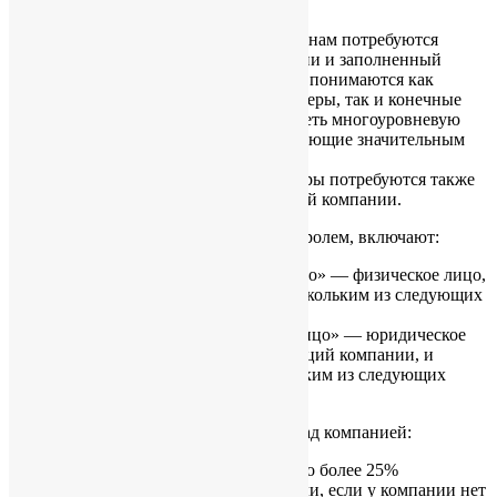
Для начала работы над Вашей заявкой, нам потребуются
копии документов участников компании и заполненный
опросник. Под участниками компании понимаются как
непосредственные директора и акционеры, так и конечные
бенефициары, если компания будет иметь многоуровневую
структуру, а также прочие лица, обладающие значительным
контролем над компанией.
Для создания многоуровневой структуры потребуются также
корпоративные документы материнской компании.
Лица, обладающие значительным контролем, включают:
«регистрируемое физическое лицо» — физическое лицо,
которое отвечает одному или нескольким из следующих
условий;
«регистрируемое юридическое лицо» — юридическое
лицо, являющееся держателем акций компании, и
отвечающее одному или нескольким из следующих
условий.
Условия для значительного контроля над компанией:
Лицо владеет прямо или косвенно более 25%
выпущенных акций компании или, если у компании нет