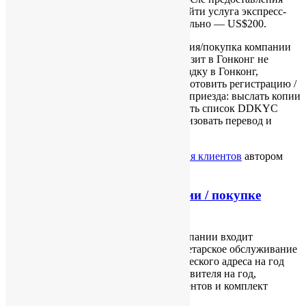
документов и оплаты, Вам может подойти услуга экспресс-
регистрации, услуга оплачивается отдельно — US$200.
Таким образом, сама по себе регистрация/покупка компании
проходит полностью дистанционно, визит в Гонконг не
требуется. Если же Вы планируете поездку в Гонконг,
оптимальным вариантом является подготовить регистрацию /
покупку компании заранее, до Вашего приезда: выслать копии
паспортов и заявку по e-mail, согласовать список DDKYC
документов, при необходимости организовать перевод и
заверение копий.
Опубликовано
06/11/2013
в рубрике
Для клиентов
автором
Ekaterina Novomlinskaya
.
Стоимость услуг по регистрации / покупке
компании
В стоимость регистрации/покупки компании входит
собственно регистрация/покупка, секретарское обслуживание
на год вперёд, предоставление юридического адреса на год
вперёд, услуги ответственного представителя на год,
комплект оригиналов уставных документов и комплект
печатей компании.