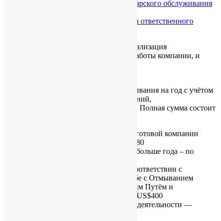
Подробно о содержании услуги секретарского обслуживания
компании
.
Подробно о новом требовании наличия ответственного
представителя с 1 марта 2018 г
.
Дополнительные услуги, такие как легализация
(апостилирование), не требуются для работы компании, и
оказываются отдельно по запросу.
Цены на прочие услуги
.
Базовая стоимость компании и обслуживания на год с учётом
скидки составляет
US$2430
(для компаний,
зарегистрированных после 01.04.2019). Полная сумма состоит
из:
Регистрация новой или покупка готовой компании
возрастом менее 1 года — US$1080
(Стоимость компании возрастом больше года – по
запросу.)
Стоимость проверки клиента в соответствии с
требованиями Ордонанса о Борьбе с Отмыванием
Средств, Полученных Незаконным Путём и
Финансированием Терроризма – US$400
Ежегодный сбор за регистрацию деятельности —
US$277