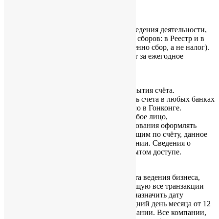
доступе.
Ежегодные сборы.
Все компании, не зависимо от начала ведения деятельности,
обязаны ежегодно оплачивать два вида сборов: в Реестр и в
Налоговую службу (имеется в виду именно сбор, а не налог).
Сумма сборов включается в общий счёт за ежегодное
обслуживание.
Банковский счёт.
Нет требования к сроку и региону открытия счёта.
Гонконгская компания может открывать счета в любых банках
мира, нет требования иметь счёт именно в Гонконге.
Управляющим по счёту может быть любое лицо,
уполномоченное директором. Нет требования оформлять
директора и/или акционеров управляющим по счёту, данное
решение остаётся на усмотрение компании. Сведения о
банковских счетах не находятся в открытом доступе.
Бухгалтерия и аудит.
Все компании, вне зависимости от места ведения бизнеса,
обязаны готовить отчётность, отражающую все транзакции
компании. Директор компании может назначить дату
окончания финансового года на последний день месяца от 12
до 18 месяцев со дня регистрации компании. Все компании,