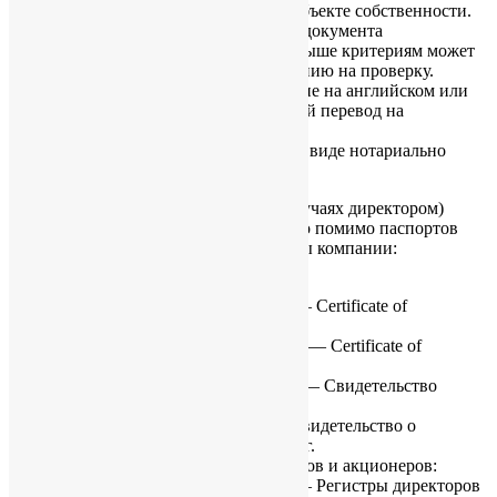
связаны напрямую с проживанием в объекте собственности.
Пожалуйста, уточните, какой вариант документа
подтверждения адреса по указанным выше критериям может
быть предоставлен, и вышлите сканкопию на проверку.
Для документа подтверждения адреса не на английском или
китайском языках требуется заверенный перевод на
английский язык.
Документ требуется в оригинале или в виде нотариально
заверенной копии.
Если акционером (или в отдельных случаях директором)
нужно назначить юридическое лицо, то помимо паспортов
бенефициаров, потребуются документы компании:
подтверждение регистрации:
для офшорных компаний — Certificate of
Incorporation;
для гонконгских компаний — Certificate of
Incorporation;
для Российских компаний — Свидетельство
ОГРН;
для прочих компаний — Свидетельство о
Регистрации или его аналог.
подтверждение состава директоров и акционеров:
для офшорных компаний — Регистры директоров