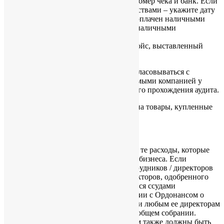
оплачен чеком – также укажите номер чека и банк. Если
инвойс оплачен наличными средствами – укажите дату
платежа, а также то, что инвойс оплачен наличными
(однако стоит избегать расчетов наличными
средствами);
ссылка на соответствующий инвойс, выставленный
покупателю.
Товары и суммы инвойсов должны согласовываться с
соответственными заказами, размещаемыми компанией у
поставщика. Это важно для нормального прохождения аудита.
2.3.
Копии отгрузочных документов
на товары, купленные
компанией
3. Расходы/платежи
3.1. Компания может учитывать только те расходы, которые
она несет в целях осуществляемого ею бизнеса. Если
компания делает платежи за своих сотрудников / директоров
(за исключением вознаграждения директоров, одобренного
акционерами), данные платежи являются ссудами
сотрудникам/директорам. В соответствии с Ордонансом о
компаниях, в отношении ссуд компании любым ее директорам
необходимо одобрение акционеров на общем собрании.
Данные ссуды сотрудникам/директорам также должны быть