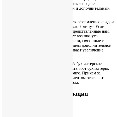
отчетности, результатом чего может явиться позднее
предоставление финансовой отчетности и дополнительный
расход времени и денег.
Стандартное время, необходимое нам для оформления каждой
бухгалтерской проводки, составляет около 7 минут. Если
бухгалтерские первичные документы, представленные нам,
найдены неудовлетворительными, могут возникнуть
дополнительные затраты рабочего времени, связанные с
взаимодействием с клиентом и получением дополнительной
информации и документации, что вызывает увеличение
стоимости услуг.
При сотрудничестве с CHINA WINDOW бухгалтерское
обслуживание Вашей компании осуществляют бухгалтеры,
имеющие богатый опыт работы в Гонконге. Причем за
непосредственное взаимодействие с клиентом отвечают
специалисты, владеющие русским языком.
Дополнительная информация
Заказать консультацию
Содержание раздела