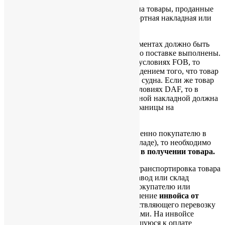
1.3.
Копии отгрузочных документов
на товары, проданные
компанией (коносамент, товаротранспортная накладная или
иной подобный документ).
В указанных выше транспортных документах должно быть
видно, что обязательства поставщика по поставке выполнены.
Например, если товар поставляется на условиях FOB, то
выдача коносамента является подтверждением того, что товар
передан на борт указанного продавцом судна. Если же товар
поставляется по железной дороге на условиях DAF, то в
копии предоставленной железнодорожной накладной должна
быть отметка о пересечении товаром границы на
соответствующем погранпереходе.
1.4. Если товар передается непосредственно покупателю в
определенном пункте (например, на складе), то необходимо
предоставление
расписки покупателя в получении товара.
1.5. Если имеет место промежуточная транспортировка товара
с пункта, где он закуплен (например, завод или склад
продавца), до пункта, где он передан покупателю или
перевозчику, то необходимо предоставление
инвойса от
промежуточного перевозчика
, осуществляющего перевозку
товара между вышеуказанными пунктами. На инвойсе
перевозчика поставьте отметку, относящуюся к оплате