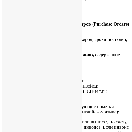
данного инвойса.
2. Покупка товаров
2.1.
Копии заказов на по покупку товаров (
Purchase
Orders)
от компании
В заказе указывается спецификация товаров, сроки поставки,
условия поставки, условия платежа.
2.2.
Оригиналы инвойсов от поставщиков,
содержащие
следующие сведения:
наименование поставщика;
адрес поставщика;
спецификация купленных товаров;
цена за единицу товара и сумма инвойса;
условия поставки (например, FOB, CIF и т.п.);
условия оплаты.
Для удобства сделайте на инвойсе следующие пометки
(простым карандашом, желательно на английском языке):
ссылка на банковское извещение или выписку по счету,
подтверждающие оплату данного инвойса. Если инвойс