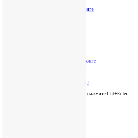
Бухгалтерская отчетность в Гонконге
Ежегодный аудит
Услуги в Гонконге
Юридические услуги в Гонконге
Компании в Гонконге
Банковский счет в Гонконге
Бухгалтерия и аудит в Гонконге
Налоговое сопровождение в Гонконге
Юридическая справка о Гонконге
Стоимость услуг в Гонконге
Проверка гонконгской компании
Часто задаваемые вопросы (F.A.Q.)
Нашли ошибку? Выделите её мышью и нажмите Ctrl+Enter.
О нас
О компании
Карьера и вакансии
Не только бизнес
Контакты