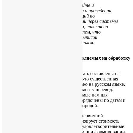
Наш совет:
обязательно сохраняйте и
распечатывайте подтверждения о проведении
платежей при совершении операций по
банковскому счету Вашей компании через системы
Internet Banking, а также выписки, так как на
практике можно столкнуться с тем, что
электронные копии извещений и выписок
сохраняются в интернет-банке только
ограниченное время.
5. Формирование документов, направляемых на обработку
бухгалтеру
Все документы и материалы должны быть составлены на
английском языке. В случае, если какая-то существенная
информация в документах указана только на русском языке,
клиенту необходимо приложить к документу перевод.
Все бумаги и документы, предоставляемые нам для
бухгалтерских целей, должны быть упорядочены по датам и
сгруппированы в соответствии с их природой.
Правильное ведение и формирование первичной
документации для бухгалтерии минимизирует стоимость
бухгалтерских услуг. Неполные или неудовлетворительные
документы могут привести к задержкам при формировании