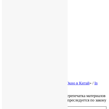
Конфиденциальность
Услуги
Для бизнеса в КНР
Бизнес в Гонконге
База знаний
Полезная информация
Карта сайта
Законодательство Китая
Налоги в Китае
Трудовое право КНР
Законы Гонконга
Ликвидация и банкротство
© 2002-2026 Консалтинговая группа «
Окно в Китай
» /
In
English
Все права защищены, копирование и перепечатка материалов
сайта без разрешения правообладателя преследуется по закону