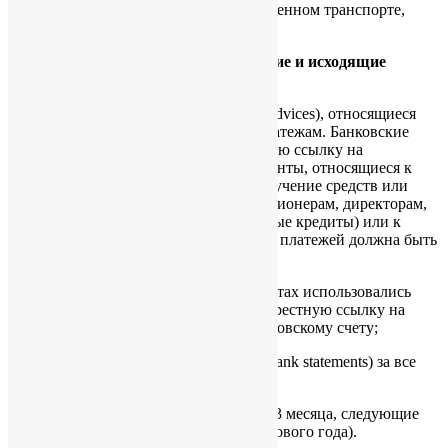
инвойсов (например, проезд в общественном транспорте,
такси и т.п.).
4. Банковские документы на входящие и исходящие
платежи
4.1. Все банковские извещения (Bank advices), относящиеся
как к входящим, так и к исходящим платежам. Банковские
извещения, должны иметь перекрестную ссылку на
соответствующие инвойсы или документы, относящиеся к
иным доходам или расходам. Если получение средств или
платеж со счета относятся к ссудам акционерам, директорам,
другим лицам (торговые или неторговые кредиты) или к
возврату данных ссуд, то природа этих платежей должна быть
указана на банковском извещении;
4.2. Все корешки чеков (если при расчетах использовались
чеки), каждый из которых имеет перекрестную ссылку на
платежи, указанные в выписке по банковскому счету;
4.3. Выписки по банковским счетам (Bank statements) за все
месяцы соответствующего периода;
4.4. Выписки по банковскому счету за 3 месяца, следующие
после бухгалтерского периода (финансового года).