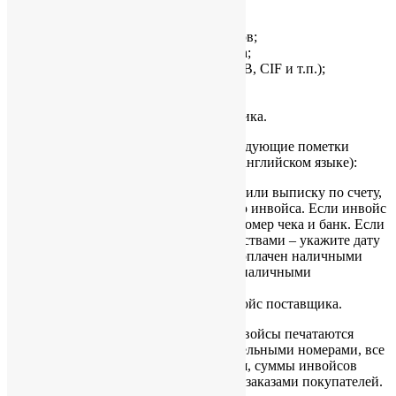
наименование покупателя;
адрес покупателя;
спецификация проданных товаров;
цена за единицу и сумма инвойса;
условия поставки (например, FOB, CIF и т.п.);
условия оплаты;
печать компании;
подпись ответственного сотрудника.
Для удобства сделайте на инвойсах следующие пометки
(простым карандашом, желательно на английском языке):
ссылка на банковское извещение или выписку по счету,
подтверждающие оплату данного инвойса. Если инвойс
оплачен чеком – также укажите номер чека и банк. Если
инвойс оплачен наличными средствами – укажите дату
платежа, а также то, что инвойс оплачен наличными
(однако стоит избегать расчетов наличными
средствами);
ссылка на соответствующий инвойс поставщика.
Является хорошей практикой, когда инвойсы печатаются
заранее с проставленными последовательными номерами, все
аннулированные инвойсы сохраняются, суммы инвойсов
согласовываются с соответствующими заказами покупателей.