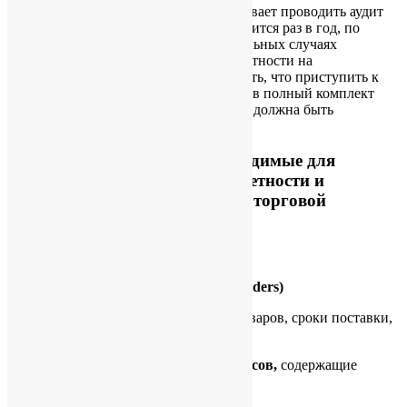
Поскольку законодательство предписывает проводить аудит
ежегодно, чаще всего отчётность готовится раз в год, по
завершении финансового года. В отдельных случаях
возможно согласовать подготовку отчётности на
ежеквартальной основе. Важно отметить, что приступить к
работе бухгалтера могут только получив полный комплект
документов за весь период, за который должна быть
подготовлена отчётность.
Первичные документы, необходимые для
подготовки бухгалтерской отчетности и
требования к ним (на примере торговой
компании)
1. Продажа товаров
1.1.
Заказы покупателей (
Purchase
Orders)
В заказе указывается спецификация товаров, сроки поставки,
условия поставки, условия платежа.
1.2.
Оригиналы коммерческих инвойсов,
содержащие
следующие сведения: