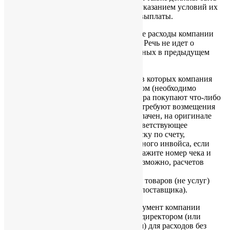
подтверждены в письменной форме с указанием условий их
обеспечения, взимаемых процентов и выплаты.
3.2. Документы, подтверждающие иные расходы компании
(как оплаченные, так и неоплаченные). Речь не идет о
покупках товаров для продажи (указанных в предыдущем
разделе):
Инвойсы на товары или услуги, в которых компания
указана покупателем или клиентом (необходимо
избегать практики, когда директора покупают что-либо
для компании от своего имени и требуют возмещения
расходов за это). Если инвойс оплачен, на оригинале
инвойса сделайте ссылку на соответствующее
банковское извещение или выписку по счету,
подтверждающее(ую) оплату данного инвойса, если
инвойс оплачен чеком – также укажите номер чека и
банк; избегайте, насколько это возможно, расчетов
наличными средствами;
Копия подтверждения получения товаров (не услуг)
компанией (оригинал остается у поставщика).
3.3. Внутренний подтверждающий документ компании
(internal payment voucher), одобренный директором (или
сотрудником, назначенным директором) для расходов без