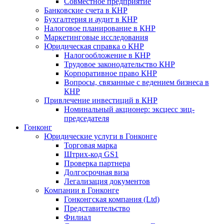
Совместное предприятие
Банковские счета в КНР
Бухгалтерия и аудит в КНР
Налоговое планирование в КНР
Маркетинговые исследования
Юридическая справка о КНР
Налогообложение в КНР
Трудовое законодательство КНР
Корпоративное право КНР
Вопросы, связанные с ведением бизнеса в
КНР
Привлечение инвестиций в КНР
Номинальный акционер: эксцесс зиц-
председателя
Гонконг
Юридические услуги в Гонконге
Торговая марка
Штрих-код GS1
Проверка партнера
Долгосрочная виза
Легализация документов
Компании в Гонконге
Гонконгская компания (Ltd)
Представительство
Филиал