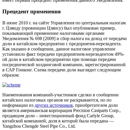
имеет первый прецедент применения данного Уведомления.
Прецедент применения
В июне 2010 г. на сайте Управления по центральным налогам
г. Цзянду (провинции Цзянсу) был опубликован пример,
показывающий применение налоговыми органами
Уведомления № 698 [2009] и сбор налога на доход от передачи
доли в китайском предприятии с предприятия-нерезидента.
Как указано в сообщении, данное налоговое управление
установило факт передачи предприятием-нерезидентом 49%-
ой доли в китайском предприятии при помощи передачи
посреднической холдинговой компании, зарегистрированной
в САР Гонконг. Схема передачи доли выглядит следующим
образом:
Наименования компаний-участников сделки в сообщении
китайских налоговых органов не раскрываются, но по
информации из
других источников
, приобретателем доли
является американская корпорация Precision Castparts Corp.,
продавцом доли – инвестиционный фонд Carlyle Group,
китайской компанией, доля в которой была передана —
Yangzhou Chengde Steel Pipe Co., Ltd.