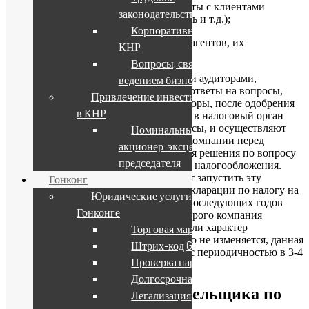
4. Каким образом производились расчеты с клиентами
законодательство КНР
(аккредитивная форма расчетов, вексель и т.д.);
Корпоративное право
5. Копии договоров с каждым из контрагентов, их
КНР
наименования (имена), адреса.
Вопросы, связанные с
Наша компания совместно с клиентом и аудиторами,
ведением бизнеса в КНР
обслуживающими компанию, готовит ответы на вопросы,
Привлечение инвестиций
задаваемые налоговым органом. Аудиторы, после одобрения
в КНР
клиентом данных ответов, направляют в налоговый орган
письмо, разъясняющее поднятые вопросы, и осуществляют
Номинальный
дальнейшее представление интересов компании перед
акционер: эксцесс зиц-
налоговым органом вплоть до принятия решения по вопросу
председателя
об освобождении доходов компании от налогообложения.
Управление внутренних доходов может запустить эту
Гонконг
процедуру первый раз после подачи декларации по налогу на
Юридические услуги в
прибыль за первый год или в один из последующих годов
Гонконге
деятельности компании, в течение которого компания
получила прибыль. В последующем, если характер
Торговая марка
деятельности компании принципиально не изменяется, данная
Штрих-код GS1
процедура повторяется не ежегодно, а с периодичностью в 3-4
Проверка партнера
года
Долгосрочная виза
Обязанности налогоплательщика по
Легализация