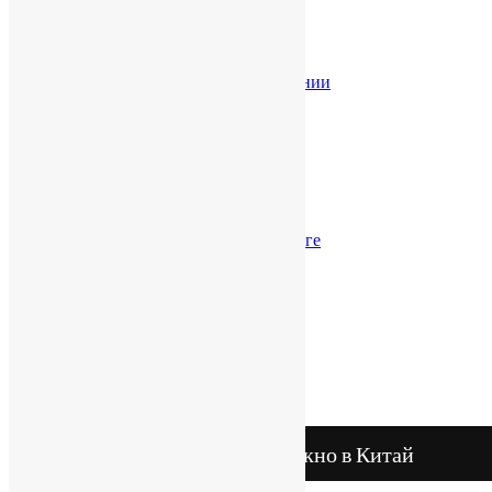
Услуги в КНР
Разрешение споров в КНР
Торговые марки в КНР
Проверка китайской компании
Легализация документов
Юридическая справка
Справка о КНР
Справка о Гонконге
Бизнес-модели
Налоги
Налоги в КНР
Налогообложение в Гонконге
Банковские счета
Счета в КНР
В Гонконге
Бухгалтерия и аудит
В КНР
В Гонконге
Китай
Гонконг
China Window / Окно в Китай