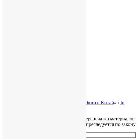
Конфиденциальность
Услуги
Для бизнеса в КНР
Бизнес в Гонконге
База знаний
Полезная информация
Карта сайта
Законодательство Китая
Налоги в Китае
Трудовое право КНР
Законы Гонконга
Ликвидация и банкротство
© 2002-2026 Консалтинговая группа «
Окно в Китай
» /
In
English
Все права защищены, копирование и перепечатка материалов
сайта без разрешения правообладателя преследуется по закону