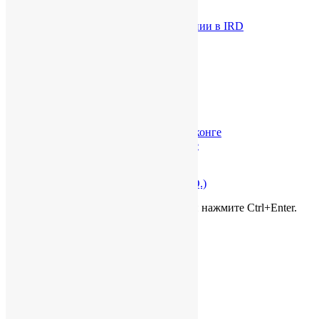
Налоговая отчетность
Представление интересов компании в IRD
Услуги в Гонконге
Юридические услуги в Гонконге
Компании в Гонконге
Банковский счет в Гонконге
Бухгалтерия и аудит в Гонконге
Налоговое сопровождение в Гонконге
Юридическая справка о Гонконге
Стоимость услуг в Гонконге
Проверка гонконгской компании
Часто задаваемые вопросы (F.A.Q.)
Нашли ошибку? Выделите её мышью и нажмите Ctrl+Enter.
О нас
О компании
Карьера и вакансии
Не только бизнес
Контакты