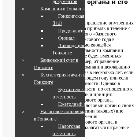
уведомлению налогового органа и его
документов
Компании в Гонконге
ответственность
Гонконгская компания
Налогоплательщик обязан уведомить Управление внутренних
(Ltd)
доходов Гонконга о внесении налога на прибыль в течение 4
Представительство
месяцев после окончания так называемого «базисного
Филиал
периода» (
basis
period
– синоним финансового года в
профессиональной терминологии, применяющейся
Ликвидация компании в
налоговым органом Гонконга). В деятельности компании
Гонконге
могут возникнуть ситуации, когда ей не будет вменяться
Банковский счет в
обязанность по уплате налогов. Например, Управление
внутренних доходов может высылать компании декларацию
Гонконге
по налогу на прибыль не ежегодно, а раз в несколько лет, если
Бухгалтерия и аудит в
у компании были убытки в предшествующем году или если
Гонконге
она еще не приступила к деловой активности. Однако в
независимости от каких-либо обстоятельств, по отношению к
Бухгалтерская
налогоплательщикам применяется единый принцип
отчетность
ответственности за уведомление налогового органа.
Ежегодный аудит
Налогоплательщик обязан известить налоговый орган о своих
налогооблагаемых доходах (или отсутствии таковых) вне
Налоговое сопровождение
зависимости от получения или не получения
в Гонконге
соответствующего требования от налогового органа, в
Налоговая
противном случае на компанию будут налагаться штрафные
санкции.
отчетность