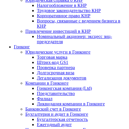
Юридическая справка о КНР
Налогообложение в КНР
Трудовое законодательство КНР
Корпоративное право КНР
Вопросы, связанные с ведением бизнеса в
КНР
Привлечение инвестиций в КНР
Номинальный акционер: эксцесс зиц-
председателя
Гонконг
Юридические услуги в Гонконге
Торговая марка
Штрих-код GS1
Проверка партнера
Долгосрочная виза
Легализация документов
Компании в Гонконге
Гонконгская компания (Ltd)
Представительство
Филиал
Ликвидация компании в Гонконге
Банковский счет в Гонконге
Бухгалтерия и аудит в Гонконге
Бухгалтерская отчетность
Ежегодный аудит