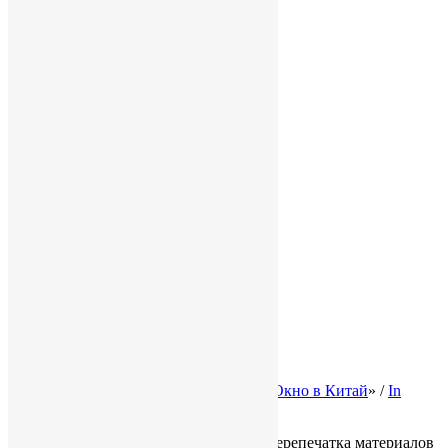
Карьера и вакансии
Не только бизнес
Контакты
Конфиденциальность
Услуги
Для бизнеса в КНР
Бизнес в Гонконге
База знаний
Полезная информация
Карта сайта
Законодательство Китая
Налоги в Китае
Трудовое право КНР
Законы Гонконга
Ликвидация и банкротство
© 2002-2026 Консалтинговая группа «
Окно в Китай
» /
In
English
Все права защищены, копирование и перепечатка материалов