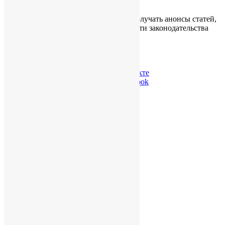
Подпишитесь на обновления, чтобы получать анонсы статей,
публикуемых на сайте, обзоры и новости законодательства
КНР.
ChinaWindow Вконтакте
ChinaWindow в Facebook
Twitter ChinaWindow
О нас
О компании
Карьера и вакансии
Не только бизнес
Контакты
Конфиденциальность
Услуги
Для бизнеса в КНР
Бизнес в Гонконге