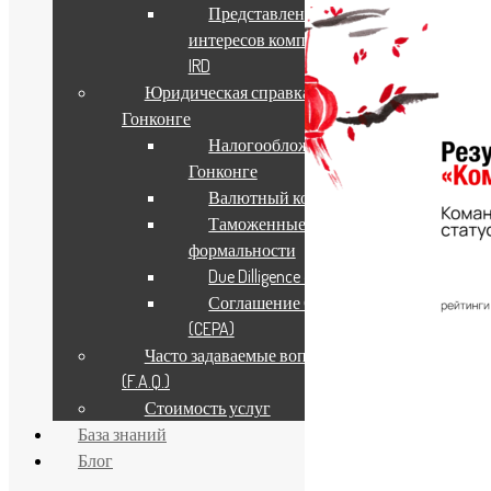
Представление
интересов компании в
IRD
Юридическая справка о
Гонконге
Налогообложение в
Гонконге
Валютный контроль
Таможенные
формальности
Due Dilligence & KYC
Соглашение СТЭП
(CEPA)
Часто задаваемые вопросы
02.06.2026
(F.A.Q.)
Стоимость услуг
База знаний
Архив новостей
Блог
Подписка