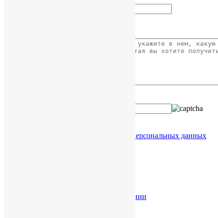
Ваше сообщение
Введите код с картинки:
Я даю согласие на обработку
моих персональных данных
Услуги в КНР
Разрешение споров в КНР
Торговые марки в КНР
Проверка китайской компании
Легализация документов
Юридическая справка