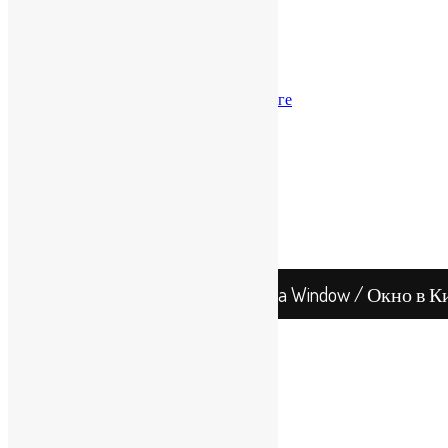
Справка о КНР
Справка о Гонконге
Бизнес-модели
Налоги
Налоги в КНР
Налогообложение в Гонконге
Банковские счета
Счета в КНР
В Гонконге
Бухгалтерия и аудит
В КНР
В Гонконге
Китай
Гонконг
China Window / Окно в К