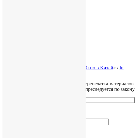
База знаний
Полезная информация
Карта сайта
Законодательство Китая
Налоги в Китае
Трудовое право КНР
Законы Гонконга
Ликвидация и банкротство
© 2002-2026 Консалтинговая группа «
Окно в Китай
» /
In
English
Все права защищены, копирование и перепечатка материалов
сайта без разрешения правообладателя преследуется по закону
Как вас зовут?
Ваш Email