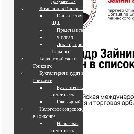
документов
Компании в Гонконге
Гонконгская компания
(Ltd)
Представительство
Филиал
Ликвидация компании в
Гонконге
Банковский счет в
Гонконге
Бухгалтерия и аудит в
Гонконге
Бухгалтерская
отчетность
Ежегодный аудит
Налоговое сопровождение
в Гонконге
Налоговая
02.06.2026
отчетность