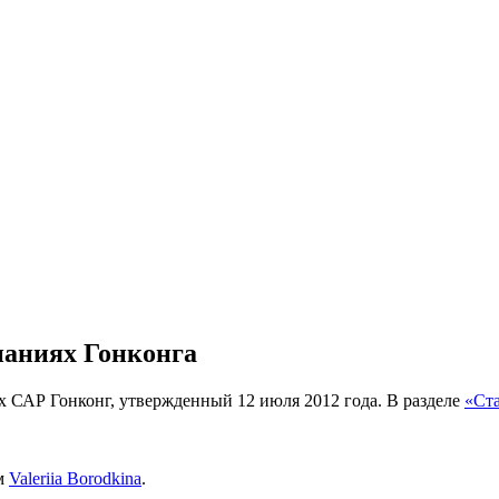
паниях Гонконга
х САР Гонконг, утвержденный 12 июля 2012 года. В разделе
«Ст
м
Valeriia Borodkina
.