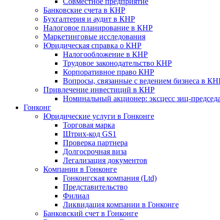
Совместное предприятие
Банковские счета в КНР
Бухгалтерия и аудит в КНР
Налоговое планирование в КНР
Маркетинговые исследования
Юридическая справка о КНР
Налогообложение в КНР
Трудовое законодательство КНР
Корпоративное право КНР
Вопросы, связанные с ведением бизнеса в КН
Привлечение инвестиций в КНР
Номинальный акционер: эксцесс зиц-председ
Гонконг
Юридические услуги в Гонконге
Торговая марка
Штрих-код GS1
Проверка партнера
Долгосрочная виза
Легализация документов
Компании в Гонконге
Гонконгская компания (Ltd)
Представительство
Филиал
Ликвидация компании в Гонконге
Банковский счет в Гонконге