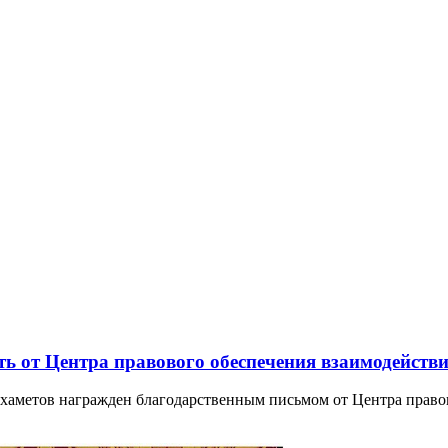
ь от Центра правового обеспечения взаимодейств
хаметов награжден благодарственным письмом от Центра право