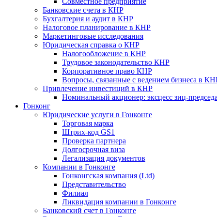
Совместное предприятие
Банковские счета в КНР
Бухгалтерия и аудит в КНР
Налоговое планирование в КНР
Маркетинговые исследования
Юридическая справка о КНР
Налогообложение в КНР
Трудовое законодательство КНР
Корпоративное право КНР
Вопросы, связанные с ведением бизнеса в КН
Привлечение инвестиций в КНР
Номинальный акционер: эксцесс зиц-председ
Гонконг
Юридические услуги в Гонконге
Торговая марка
Штрих-код GS1
Проверка партнера
Долгосрочная виза
Легализация документов
Компании в Гонконге
Гонконгская компания (Ltd)
Представительство
Филиал
Ликвидация компании в Гонконге
Банковский счет в Гонконге