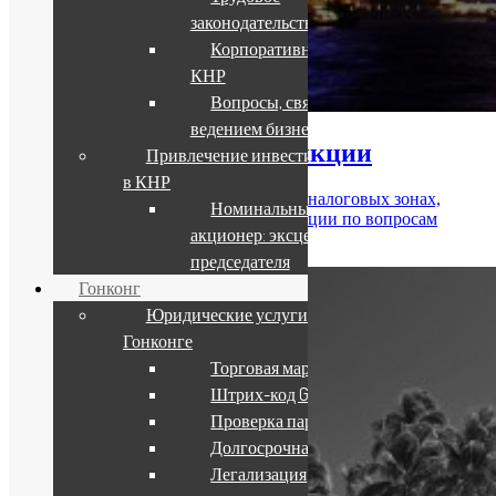
законодательство КНР
Корпоративное право
КНР
Вопросы, связанные с
ведением бизнеса в КНР
Низконалоговые юрисдикции
Привлечение инвестиций
в КНР
Компании в Сингапуре и других низконалоговых зонах,
Номинальный
составление бизнес-моделей, консультации по вопросам
акционер: эксцесс зиц-
использования офшорных компании.
председателя
Гонконг
Юридические услуги в
Гонконге
Торговая марка
Штрих-код GS1
Проверка партнера
Долгосрочная виза
Легализация