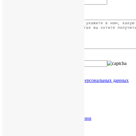
Ваше сообщение
Введите код с картинки:
Я даю согласие на обработку
моих персональных данных
Услуги в КНР
Разрешение споров в КНР
Торговые марки в КНР
Проверка китайской компании
Легализация документов
Юридическая справка
Справка о КНР