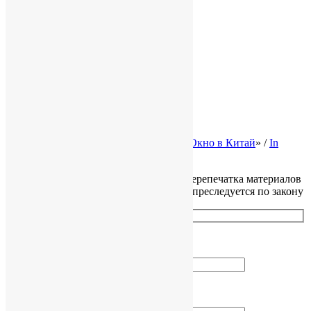
Полезная информация
Карта сайта
Законодательство Китая
Налоги в Китае
Трудовое право КНР
Законы Гонконга
Ликвидация и банкротство
© 2002-2026 Консалтинговая группа «
Окно в Китай
» /
In
English
Все права защищены, копирование и перепечатка материалов
сайта без разрешения правообладателя преследуется по закону
Как вас зовут?
Ваш Email