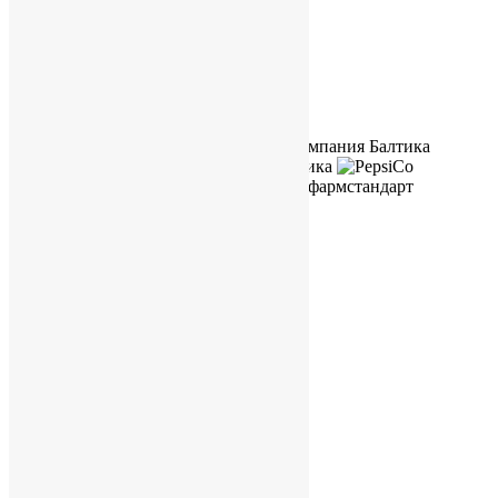
Полезные ссылки
Наши клиенты
О нас
О компании
Карьера и вакансии
Не только бизнес
Контакты
Конфиденциальность
Услуги
Для бизнеса в КНР
Бизнес в Гонконге
База знаний