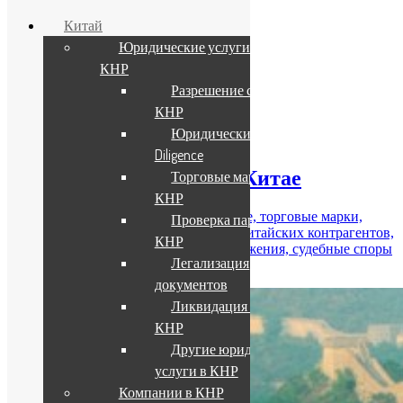
Китай
Юридические услуги в
КНР
Вакансии
Разрешение споров в
Контакты
In English
КНР
Юридический Due
Найти:
Diligence
Организация бизнеса в Китае
Торговые марки в
КНР
Компании и представительства в Китае, торговые марки,
Проверка партнера в
бухгалтерия и аудит в КНР, проверка китайских контрагентов,
КНР
консультации по вопросам налогообложения, судебные споры
Легализация
и адвокаты в Китае.
документов
Ликвидация бизнеса в
КНР
Другие юридические
услуги в КНР
Компании в КНР