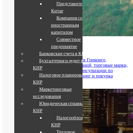
Представительство в
Китае
Компания со 100%
иностранным
капиталом
Совместное
Компании в Гонконге
предприятие
Банковские счета в КНР
Юридические лица и банковские счета в Гонконге,
Бухгалтерия и аудит в
бухгалтерия и аудит гонконгских компаний, торговые марки,
КНР
проверка гонконгских контрагентов, консультации по
Налоговое планирование в
вопросам налогообложения в САР Гонконг и покупка
недвижимости.
КНР
Маркетинговые
исследования
Юридическая справка о
КНР
Налогообложение в
КНР
Трудовое