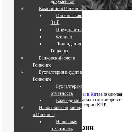
документов
Компании в Гонконге
Гонконгская компания
Свяжитесь с нами
(Ltd)
Представительство
Пекин: +86-10-82809213
Филиал
Шанхай: +86-21-63293923
Ликвидация компании в
Гонконг: +852-21171637
info@chinawindow.ru
Гонконге
Банковский счет в
Заказать консультацию
Гонконге
Бухгалтерия и аудит в
Гонконге
Разрешаем споры
Бухгалтерская
отчетность
China Window помогает разрешать
споры в Китае
(включая
САР Гонконг), проводит юридический анализ договоров и
Ежегодный аудит
предоставляет услуги адвоката на территории КНР.
Налоговое сопровождение
в Гонконге
Налоговая
Регистрация бизнеса в Азии
отчетность