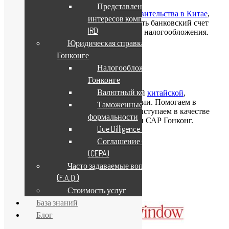
Представление
Мы
регистрируем
компании и
представительства в Китае
,
интересов компании в
Гонконге
,
Сингапуре
. Помогаем открыть банковский счет
IRD
компании. Консультируем по вопросам налогообложения.
Юридическая справка о
Гонконге
Налогообложение в
Бухгалтерия и аудит
Гонконге
Валютный контроль
Организуем бухгалтерию и аудит вашей
китайской
,
гонконгской
или
сингапурской
компании. Помогаем в
Таможенные
составлении налоговой отчетности. Выступаем в качестве
формальности
налоговых представителей в Китае или САР Гонконг.
Due Dilligence & KYC
Новости компании
Соглашение СТЭП
(CEPA)
30.06.2026
Часто задаваемые вопросы
(F.A.Q.)
Стоимость услуг
База знаний
Блог