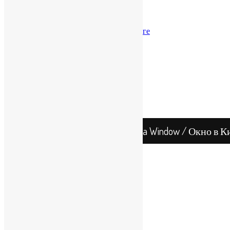
Бизнес-модели
Налоги
Налоги в КНР
Налогообложение в Гонконге
Банковские счета
Счета в КНР
В Гонконге
Бухгалтерия и аудит
В КНР
В Гонконге
Китай
Гонконг
China Window / Окно в К