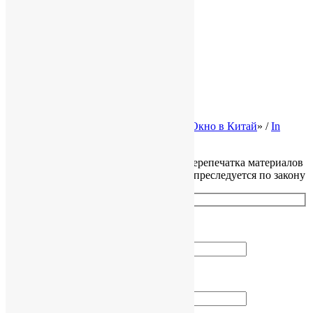
Полезная информация
Карта сайта
Законодательство Китая
Налоги в Китае
Трудовое право КНР
Законы Гонконга
Ликвидация и банкротство
© 2002-2026 Консалтинговая группа «
Окно в Китай
» /
In
English
Все права защищены, копирование и перепечатка материалов
сайта без разрешения правообладателя преследуется по закону
Как вас зовут?
Ваш Email