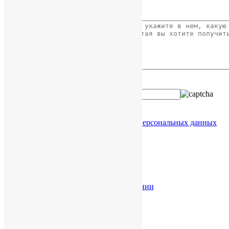
Ваше сообщение
Введите код с картинки:
Я даю согласие на обработку
моих персональных данных
Услуги в КНР
Разрешение споров в КНР
Торговые марки в КНР
Проверка китайской компании
Легализация документов
Юридическая справка
Справка о КНР
Справка о Гонконге