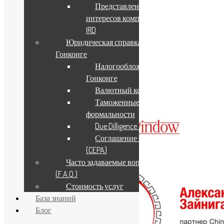
Рубрики блога
Представление
интересов компании в
Новости компании
IRD
Статьи и интервью
События и мероприятия
Юридическая справка о
Гонконге
Новости компании
Налогообложение в
Гонконге
30.06.2026
Валютный контроль
Таможенные
формальности
Due Dilligence & KYC
Соглашение СТЭП
(CEPA)
Часто задаваемые вопросы
(F.A.Q.)
Стоимость услуг
База знаний
Блог