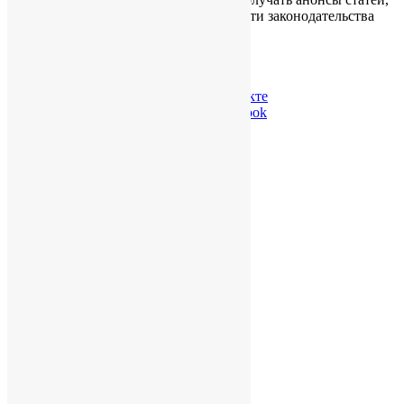
публикуемых на сайте, обзоры и новости законодательства
КНР.
ChinaWindow Вконтакте
ChinaWindow в Facebook
Twitter ChinaWindow
О нас
О компании
Карьера и вакансии
Не только бизнес
Контакты
Конфиденциальность
Услуги
Для бизнеса в КНР
Бизнес в Гонконге
База знаний