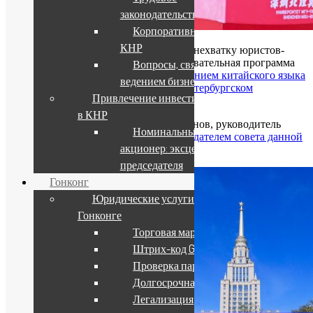
законодательство КНР
Корпоративное право
КНР
Также было отмечено, что восполнить нехватку юристов-
китаистов призвана уникальная образовательная программа
Вопросы, связанные с
«Юриспруденция с углубленным изучением китайского языка
ведением бизнеса в КНР
и права КНР», реализуемая в Санкт-Петербургском
Привлечение инвестиций
государственном университете
.
в КНР
Напомним, что Александр Зайнигабдинов, руководитель
Номинальный
пекинского офиса CW, является
председателем совета данной
акционер: эксцесс зиц-
образовательной программы
.
председателя
Гонконг
Юридические услуги в
Гонконге
Торговая марка
Штрих-код GS1
Проверка партнера
Долгосрочная виза
Легализация