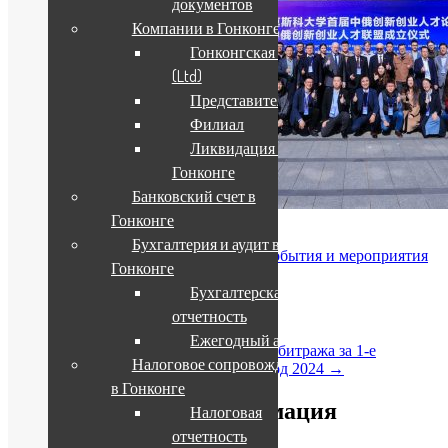
документов
Компании в Гонконге
Гонконгская компания
(Ltd)
Представительство
Филиал
Ликвидация компании в
Гонконге
Банковский счет в
Гонконге
Поделиться в соцсетях:
Бухгалтерия и аудит в
Опубликовано
26/12/2023
в рубрике
События и мероприятия
Гонконге
автором
Albert Trofimov
.
Бухгалтерская
Навигация по записям
отчетность
Ежегодный аудит
←
Обзор практики международного арбитража за 1-е
Налоговое сопровождение
полугодие 2023 г.
Китайский Новый год 2024
→
в Гонконге
Дополнительная информация
Налоговая
отчетность