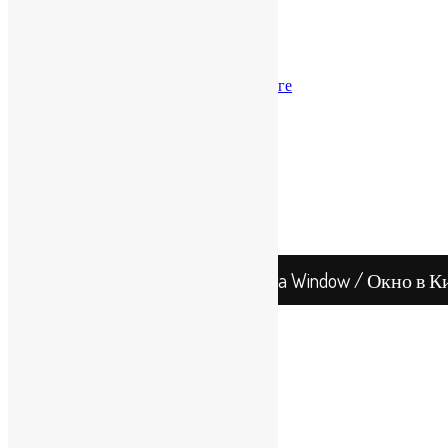
Справка о Гонконге
Бизнес-модели
Налоги
Налоги в КНР
Налогообложение в Гонконге
Банковские счета
Счета в КНР
В Гонконге
Бухгалтерия и аудит
В КНР
В Гонконге
Китай
Гонконг
China Window / Окно в К