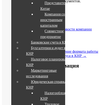
возможны задержки с оформлением документов.
Представительство в
Китае
С уважением,
Компания со 100%
China Window Consulting Group.
иностранным
Поделиться в соцсетях:
капиталом
Опубликовано
03/02/2020
в рубрике
Новости компании
Совместное
автором
Илья Чупров
.
предприятие
Банковские счета в КНР
Навигация по записям
Бухгалтерия и аудит в
←
Китайский Новый Год 2020!
Изменение формата работы
КНР
CIETAC в период эпидемии коронавируса в КНР
→
Налоговое планирование в
КНР
Дополнительная информация
Маркетинговые
исследования
Рубрики блога
Юридическая справка о
Новости компании
КНР
Статьи и интервью
Налогообложение в
События и мероприятия
КНР
Новости компании
Трудовое