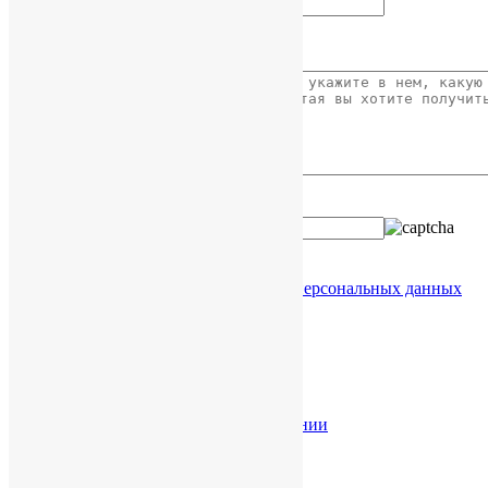
Ваше сообщение
Введите код с картинки:
Я даю согласие на обработку
моих персональных данных
Услуги в КНР
Разрешение споров в КНР
Торговые марки в КНР
Проверка китайской компании
Легализация документов
Юридическая справка
Справка о КНР