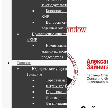
законодательство КНР
30.06.2026
Корпоративное право
КНР
Вопросы, связанные с
ведением бизнеса в КНР
Привлечение инвестиций
в КНР
Номинальный
акционер: эксцесс зиц-
председателя
Гонконг
Юридические услуги в
Гонконге
Торговая марка
Штрих-код GS1
Проверка партнера
Долгосрочная виза
Легализация