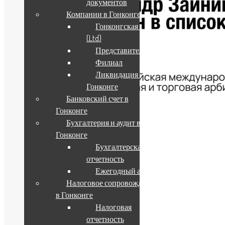
документов
Компании в Гонконге
Гонконгская компания
(Ltd)
Представительство
Филиал
Ликвидация компании в
Гонконге
Банковский счет в
Гонконге
Бухгалтерия и аудит в
02.06.2026
Гонконге
Бухгалтерская
отчетность
02.06.2026
Ежегодный аудит
Налоговое сопровождение
в Гонконге
Архив новостей
Налоговая
Подписка
отчетность