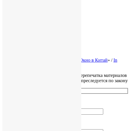
Полезная информация
Карта сайта
Законодательство Китая
Налоги в Китае
Трудовое право КНР
Законы Гонконга
Ликвидация и банкротство
© 2002-2026 Консалтинговая группа «
Окно в Китай
» /
In
English
Все права защищены, копирование и перепечатка материалов
сайта без разрешения правообладателя преследуется по закону
Как вас зовут?
Ваш Email