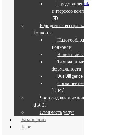
Представление
ChinaWindow в Facebook
Twitter ChinaWindow
интересов компании в
IRD
О нас
Юридическая справка о
Гонконге
О компании
Налогообложение в
Карьера и вакансии
Не только бизнес
Гонконге
Контакты
Валютный контроль
Конфиденциальность
Таможенные
Услуги
формальности
Due Dilligence & KYC
Для бизнеса в КНР
Соглашение СТЭП
Бизнес в Гонконге
(CEPA)
База знаний
Часто задаваемые вопросы
Полезная информация
(F.A.Q.)
Стоимость услуг
Карта сайта
База знаний
Законодательство Китая
Блог
Налоги в Китае
Трудовое право КНР