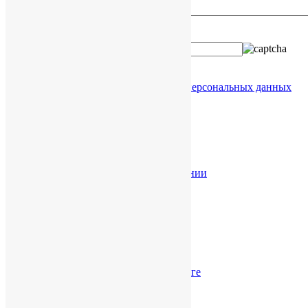
Введите код с картинки:
Я даю согласие на обработку
моих персональных данных
Услуги в КНР
Разрешение споров в КНР
Торговые марки в КНР
Проверка китайской компании
Легализация документов
Юридическая справка
Справка о КНР
Справка о Гонконге
Бизнес-модели
Налоги
Налоги в КНР
Налогообложение в Гонконге
Банковские счета
Счета в КНР