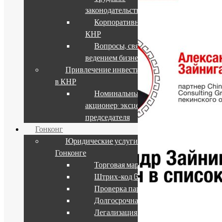
законодательство КНР
Корпоративное право
КНР
Вопросы, связанные с
ведением бизнеса в КНР
Привлечение инвестиций
в КНР
Номинальный
акционер: эксцесс зиц-
председателя
Гонконг
Юридические услуги в
Гонконге
Торговая марка
Штрих-код GS1
Проверка партнера
Долгосрочная виза
Легализация