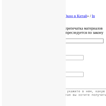
Законы Гонконга
Ликвидация и банкротство
© 2002-2026 Консалтинговая группа «
Окно в Китай
» /
In
English
Все права защищены, копирование и перепечатка материалов
сайта без разрешения правообладателя преследуется по закону
Как вас зовут?
Ваш Email
Ваше сообщение