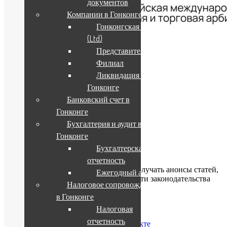
документов
Компании в Гонконге
Гонконгская компания
(Ltd)
Представительство
02.06.2026
Филиал
Ликвидация компании в
Гонконге
02.06.2026
Банковский счет в
Гонконге
Бухгалтерия и аудит в
Архив новостей
Гонконге
Бухгалтерская
Подписка
отчетность
Подпишитесь на обновления, чтобы получать анонсы статей,
Ежегодный аудит
публикуемых на сайте, обзоры и новости законодательства
Налоговое сопровождение
КНР.
в Гонконге
Налоговая
отчетность
ChinaWindow Вконтакте