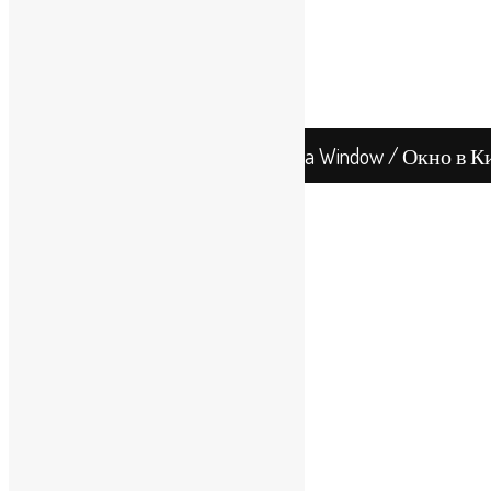
В Гонконге
Бухгалтерия и аудит
В КНР
В Гонконге
Китай
Гонконг
China Window / Окно в К