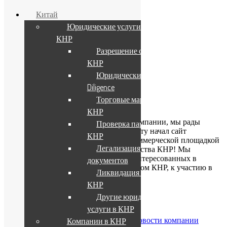
Китай
Юридические услуги в
КНР
Вакансии
Разрешение споров в
Контакты
In English
КНР
Юридический Due
Найти:
Diligence
chinalegal.news
Торговые марки в
КНР
Уважаемые посетители сайта нашей компании, мы рады
Проверка партнера в
проинформировать Вас о том, что работу начал сайт
КНР
chinalegal.news
, который является некоммерческой площадкой
Легализация
для обсуждения новостей законодательства КНР! Мы
приглашаем всех экспертов и лиц, заинтересованных в
документов
вопросах, связанных с законодательством КНР, к участию в
Ликвидация бизнеса в
работе площадки.
КНР
Другие юридические
услуги в КНР
Поделиться в соцсетях:
Опубликовано
21/09/2017
в рубрике
Новости компании
Компании в КНР