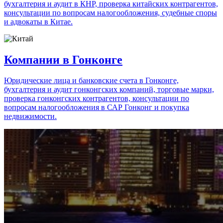
бухгалтерия и аудит в КНР, проверка китайских контрагентов,
консультации по вопросам налогообложения, судебные споры
и адвокаты в Китае.
Компании в Гонконге
Юридические лица и банковские счета в Гонконге,
бухгалтерия и аудит гонконгских компаний, торговые марки,
проверка гонконгских контрагентов, консультации по
вопросам налогообложения в САР Гонконг и покупка
недвижимости.