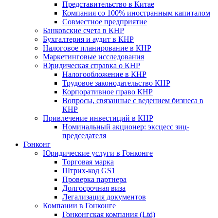
Представительство в Китае
Компания со 100% иностранным капиталом
Совместное предприятие
Банковские счета в КНР
Бухгалтерия и аудит в КНР
Налоговое планирование в КНР
Маркетинговые исследования
Юридическая справка о КНР
Налогообложение в КНР
Трудовое законодательство КНР
Корпоративное право КНР
Вопросы, связанные с ведением бизнеса в
КНР
Привлечение инвестиций в КНР
Номинальный акционер: эксцесс зиц-
председателя
Гонконг
Юридические услуги в Гонконге
Торговая марка
Штрих-код GS1
Проверка партнера
Долгосрочная виза
Легализация документов
Компании в Гонконге
Гонконгская компания (Ltd)