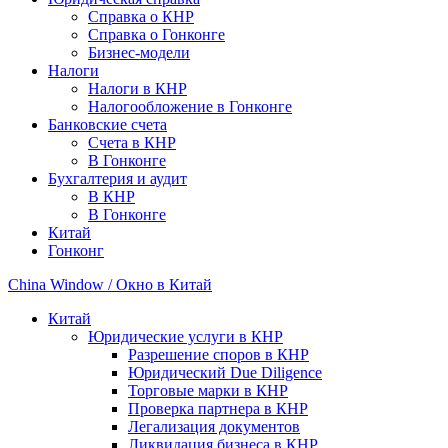
Справка о КНР
Справка о Гонконге
Бизнес-модели
Налоги
Налоги в КНР
Налогообложение в Гонконге
Банковские счета
Счета в КНР
В Гонконге
Бухгалтерия и аудит
В КНР
В Гонконге
Китай
Гонконг
China Window / Окно в Китай
Китай
Юридические услуги в КНР
Разрешение споров в КНР
Юридический Due Diligence
Торговые марки в КНР
Проверка партнера в КНР
Легализация документов
Ликвидация бизнеса в КНР